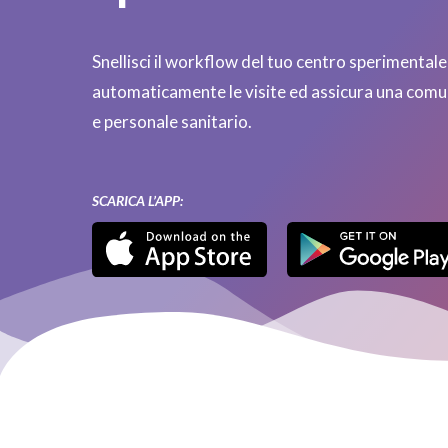
Snellisci il workflow del tuo centro speriment
automaticamente le visite ed assicura una comun
e personale sanitario.
SCARICA L’APP: